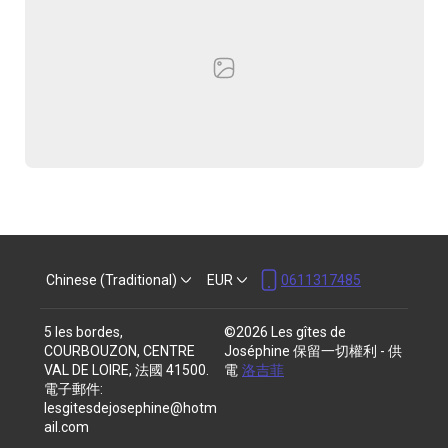
Chinese (Traditional)
EUR
0611317485
5 les bordes,
©
2026
Les gîtes de
COURBOUZON, CENTRE
Joséphine
保留一切權利
- 供
VAL DE LOIRE, 法國 41500
.
電
洛吉菲
電子郵件
:
lesgitesdejosephine@hotm
ail.com
0611317485