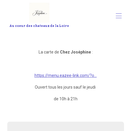
Au coeur des chateaux de la Loire
歡迎
所有屬性
▾
La carte de
Chez Joséphine
:
聯絡我們
服務
關聯活動
約瑟芬的地圖
https://menu.eazee-link.com/?o...
Ouvert tous les jours sauf le jeudi
de 10h à 21h