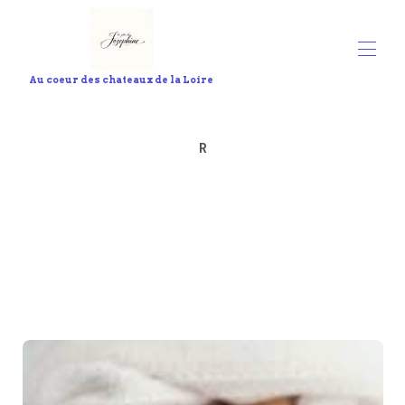
Au coeur des chateaux de la Loire
Hoş geldin
Tüm mülkler
▾
R
Bize Ulaşın
Hizmetler
Bağlantılı aktiviteler
Joséphine'deki harita