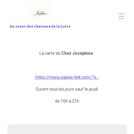
Au coeur des chateaux de la Loire
いらっしゃいませ
すべてのプロパティ
▾
La carte de
Chez Joséphine
:
お問い合わせ
サービス
連携したアクティビティ
ジョゼフィーヌの地図
https://menu.eazee-link.com/?o...
Ouvert tous les jours sauf le jeudi
de 10h à 21h