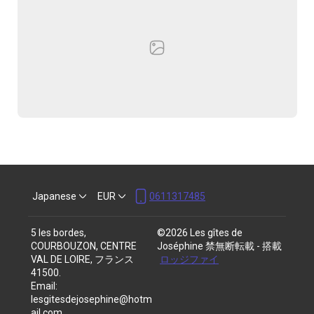
Japanese
EUR
0611317485
5 les bordes,
©
2026
Les gîtes de
COURBOUZON, CENTRE
Joséphine
禁無断転載
- 搭載
VAL DE LOIRE, フランス
ロッジファイ
41500
.
Email
:
lesgitesdejosephine@hotm
ail.com