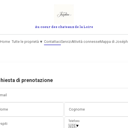
Au coeur des chateaux de la Loire
▾
Home
Tutte le proprietà
Contattaci
Servizi
Attività connesse
Mappa di Joséph
chiesta di prenotazione
mail
Nome
Cognome
Telefono
spiti
▾
🇺🇸