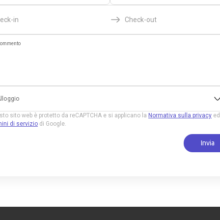
eck-in
Check-out
ommento
lloggio
to sito web è protetto da reCAPTCHA e si applicano la
Normativa sulla privacy
ed
ini di servizio
di Google.
Invia