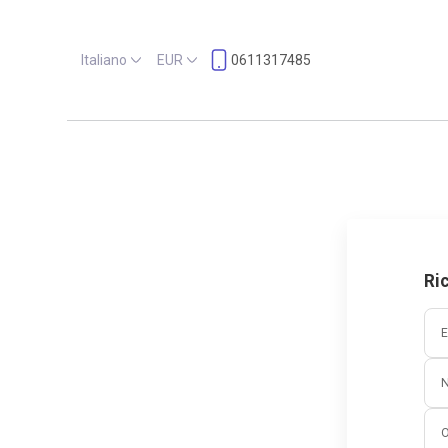
Italiano
EUR
0611317485
Ri
E
O