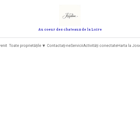
Au coeur des chateaux de la Loire
▾
venit
Toate proprietățile
Contactaţi-ne
Servicii
Activități conectate
Harta la Jos
Căutare
Plecare
Persoane
Sortează după Preț (min-max