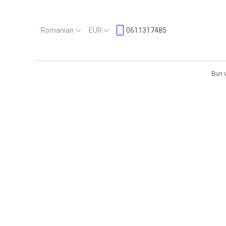
Romanian
EUR
0611317485
Bun 
Locaţie
Sosire
Mai multe filtre
5 Rezultate